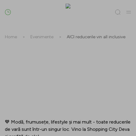
Caută
Home
>
Evenimente
>
AICI reducerile vin all inclusive
Tot / Toate
(
0
)
Magazine
(
0
)
Oferte
(
0
)
Evenimente
(
0
)
Magazine
Oferte
Evenimente
💙 Modă, frumusețe, lifestyle și mai mult - toate reducerile
de vară sunt într-un singur loc. Vino la Shopping City Deva