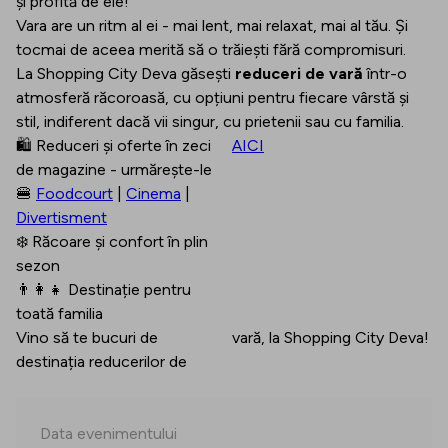
și profită de ele!
Vara are un ritm al ei - mai lent, mai relaxat, mai al tău. Și
tocmai de aceea merită să o trăiești fără compromisuri.
La Shopping City Deva găsești
reduceri de vară
într-o
atmosferă răcoroasă, cu opțiuni pentru fiecare vârstă și
stil, indiferent dacă vii singur, cu prietenii sau cu familia.
🛍 Reduceri și oferte în zeci
AICI
de magazine - urmărește-le
🍔
Foodcourt
|
Cinema
|
Divertisment
❄️ Răcoare și confort în plin
sezon
👨‍👩‍👧 Destinație pentru
toată familia
Vino să te bucuri de
vară, la Shopping City Deva!
destinația reducerilor de
Data evenimentului